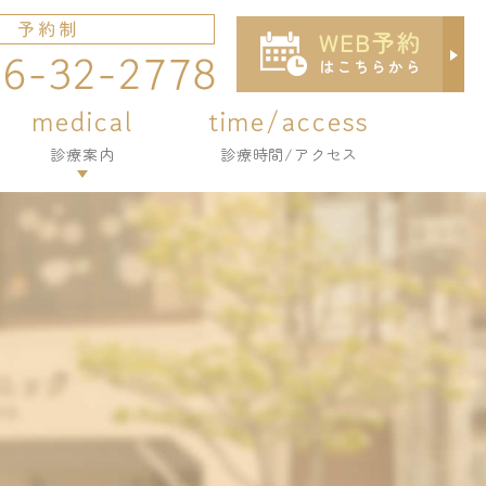
medical
time/access
medical
time/access
診療案内
診療時間/アクセス
診療案内
診療時間/アクセス
虫歯治療
虫歯治療
歯周病治療
歯周病治療
小児歯科
小児歯科
小児矯正
小児矯正
予防・メンテナンス
予防・メンテナンス
詰め物・被せ物
詰め物・被せ物
入れ歯・義歯