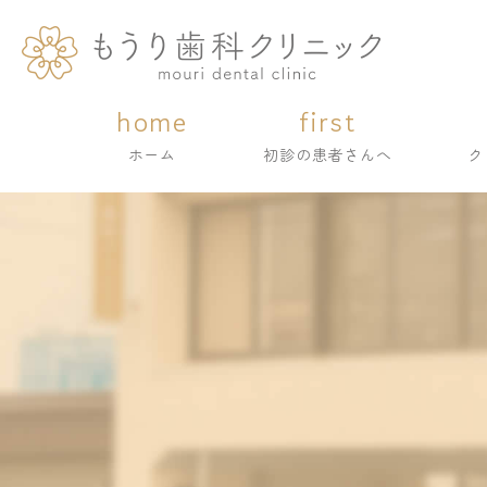
home
first
home
first
ホーム
初診の患者さんへ
ク
ホーム
初診の患者さんへ
ク
ク
ク
院
院