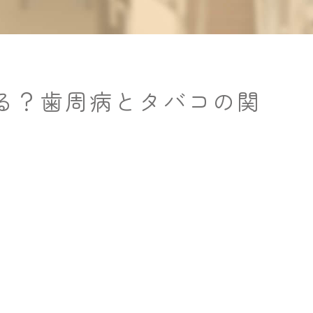
入れ歯・義歯
噛み合わせ治療
噛み合わせ治療
ホワイトニング
ホワイトニング
咬筋ボツリヌス治療
咬筋ボツリヌス治療
る？歯周病とタバコの関