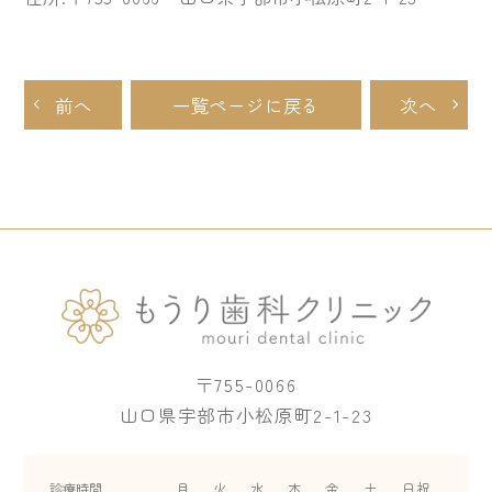
前へ
一覧ページに戻る
次へ
〒755-0066
山口県宇部市小松原町2-1-23
診療時間
月
火
水
木
金
土
日祝