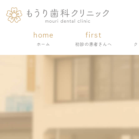
home
first
home
first
ホーム
初診の患者さんへ
ク
ホーム
初診の患者さんへ
ク
ク
ク
院
院