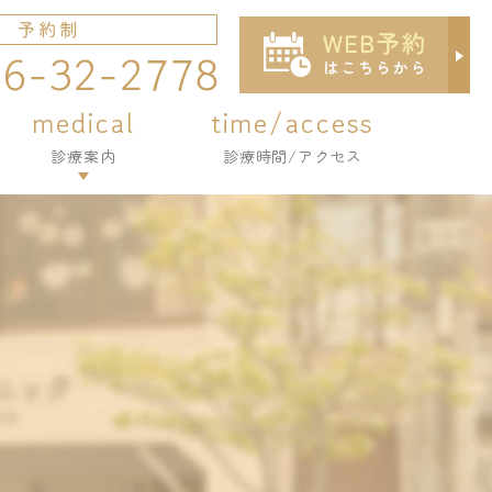
medical
time/access
medical
time/access
診療案内
診療時間/アクセス
診療案内
診療時間/アクセス
虫歯治療
虫歯治療
歯周病治療
歯周病治療
小児歯科
小児歯科
小児矯正
小児矯正
予防・メンテナンス
予防・メンテナンス
詰め物・被せ物
詰め物・被せ物
入れ歯・義歯